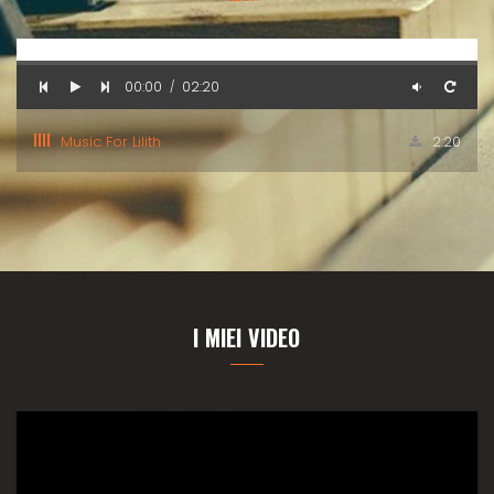
00:00
02:20
/
Music For Lilith
2:20
I MIEI VIDEO