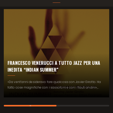
FRANCESCO VENERUCCI A TUTTO JAZZ PER UNA
INEDITA “INDIAN SUMMER”
«Da vent’anni desideravo fare qualcosa con Javier Girotto. Ha
fatto cose magnifiche con i sassofoni e con i flauti andini»,…