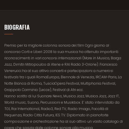
BIOGRAFIA
Premio per la migliore colonna sonora del film Ogni giorno al
concorso Corti e Liberi 2008 la sua musica ha ottenuto importanti
riconoscimenti in vari concorsi
internazionali (Mare in Musica, Barga
Jazz, Dimitri Mitropoulos di Atene e RAI Radio 3-Orione). Francesco
Venerucci ha al suo attivo concerti e partecipazioni a numerosi
festivals tra i quali RomaEuropa, Biennale di Venezia, IRCAM-Paris, La
Notte Bianca di Roma, TusciaOpera Festival, Multiphonia Festival,
Grappolo Carminio (Lecce), Festival di Atri ecc.
Hanno scritto di lui Suonare News, Musica Jazz, Musica Jazz, Jazz IT,
World music, Suono, Percussioni e Musikbox. E’ stato intervistato da
TG1, Rai International, Radio3, Red TV, Radio Imago, Facoltà di
frequenza, Radio Citta Futura, IES TV. Diplomato in pianoforte
composizione e orchestrazione ha al suo attivo un vasto catalogo di
opere che spazia dalle colonne sonore alla musica