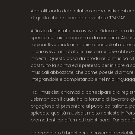
Approfittando della relativa calma estiva mi ero
di quello che poi sarebbe diventato TRAMAS.
All’inizio dell’estate non avevo un’idea chiara di 
spesso nei miei programmi da concerto. Altri in
ragioni. Rivedendo in maniera casuale il materi
in cui avevo annotato le mie prime idee abbozza
maestri. Questa cosa di riprodurre la musica altr
costituito la spinta ed il pretesto per iniziare a
musicali abbozzate, che come poesie d’amore i
integrandole e completandole nel mio linguaggi
Tra i musicisti chiamati a partecipare alla regi
Liebman con il quale ho la fortuna di lavorare 
orgoglioso di presentare al pubblico italiano, p
spiccate qualità musicali, molto richiesto in P
promettenti ed affermati talenti sardi: Tancredi
Ho arrangiato 9 brani per un ensemble variabile d