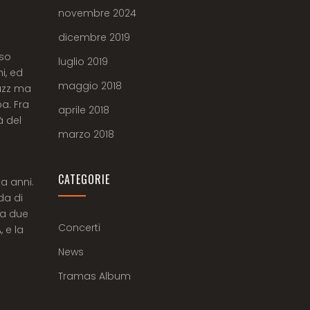
novembre 2024
dicembre 2019
rso
luglio 2019
i, ed
maggio 2018
Jazz ma
pa. Fra
aprile 2018
à del
marzo 2018
CATEGORIE
a anni.
da di
da due
Concerti
 e la
News
Tramas Album