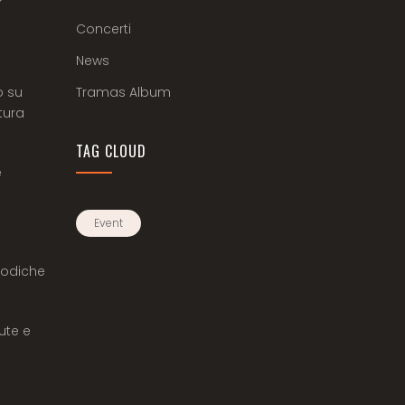
Concerti
News
o su
Tramas Album
tura
TAG CLOUD
e
Event
elodiche
ute e