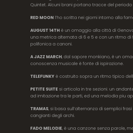
Quintet. Alcuni brani portano tracce del periodo 
RED MOON
l’ho scritta nei giorni intorno alla fam
AUGUST 14TH
è un omaggio alla città di Genova, 
una metrica alternata di 6 e 5 e con un ritmo di
polifonica a canoni.
A JAZZ MARCH
, dal sapore monkiano, è un omaggi
conoscenza musicale è fonte di ispirazione.
TELEFUNKY
è costruito sopra un ritmo tipico de
PETITE SUITE
si articola in tre sezioni: un andan
ad imitazione tra le parti, ed una melodia piu ap
TRAMAS
, si basa sull’alternanza di semplici fr
cangianti degli archi.
FADO MELODIE
, è una canzone senza parole, m