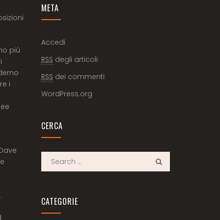
META
sizioni
Accedi
ano più
RSS
degli articoli
i
aderno
RSS
dei commenti
e i
WordPress.org
dee
CERCA
 Dave
re
.
CATEGORIE
g