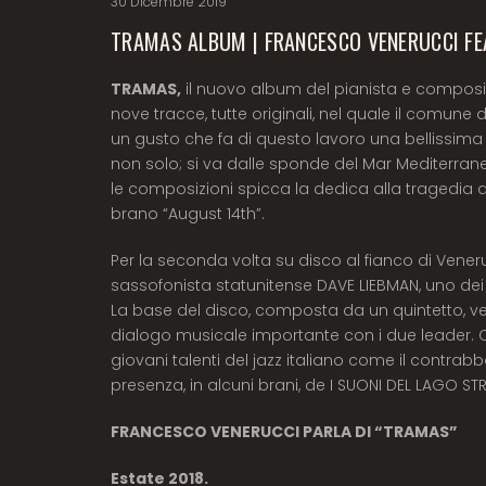
30 Dicembre 2019
TRAMAS ALBUM | FRANCESCO VENERUCCI FEA
TRAMAS,
il nuovo album del pianista e compos
nove tracce, tutte originali, nel quale il comun
un gusto che fa di questo lavoro una bellissim
non solo; si va dalle sponde del Mar Mediterraneo
le composizioni spicca la dedica alla tragedia d
brano “August 14th”.
Per la seconda volta su disco al fianco di Veneru
sassofonista statunitense DAVE LIEBMAN, uno dei p
La base del disco, composta da un quintetto,
dialogo musicale importante con i due leader. 
giovani talenti del jazz italiano come il contrab
presenza, in alcuni brani, de I SUONI DEL LAGO S
FRANCESCO VENERUCCI PARLA DI “TRAMAS”
Estate 2018.