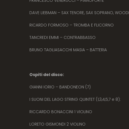
FRANCESCO VENERUCCI – PIANOFORTE
DAVE LIEBMAN – SAX TENORE, SAX SOPRANO, WOOD
RICARDO FORMOSO – TROMBA E FLICORNO
TANCREDI EMMI – CONTRABBASSO
BRUNO TAGLIASACCHI MASIA – BATTERIA
Ospiti del disco:
GIANNI IORIO – BANDONEON (7)
I SUONI DEL LAGO STRING QUINTET (1,3,4,5,7 e 8):
RICCARDO BONACCINI 1 VIOLINO
LORETO GISMONDI 2 VIOLINO