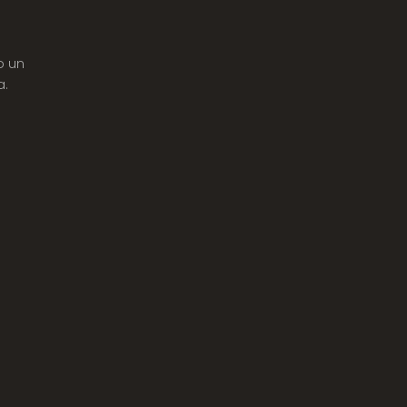
o un
a.