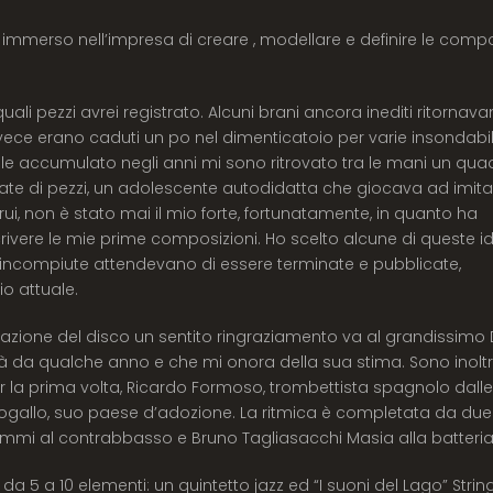
 immerso nell’impresa di creare , modellare e definire le compo
quali pezzi avrei registrato. Alcuni brani ancora inediti ritornav
vece erano caduti un po nel dimenticatoio per varie insondabil
ale accumulato negli anni mi sono ritrovato tra le mani un qu
te di pezzi, un adolescente autodidatta che giocava ad imitar
ui, non è stato mai il mio forte, fortunatamente, in quanto ha
 scrivere le mie prime composizioni. Ho scelto alcune di queste i
ncompiute attendevano di essere terminate e pubblicate,
o attuale.
strazione del disco un sentito ringraziamento va al grandissimo
già da qualche anno e che mi onora della sua stima. Sono inolt
er la prima volta, Ricardo Formoso, trombettista spagnolo dalle
ortogallo, suo paese d’adozione. La ritmica è completata da due
 Emmi al contrabbasso e Bruno Tagliasacchi Masia alla batteria
a 5 a 10 elementi: un quintetto jazz ed “I suoni del Lago” Strin