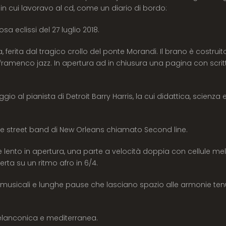
in cui lavoravo al cd, come un diario di bordo:
osa eclissi del 27 luglio 2018.
ferita dal tragico crollo del ponte Morandi. Il brano è costruit
 framenco jazz. In apertura ad in chiusura una pagina con scrit
o al pianista di Detroit Barry Harris, la cui didattica, scienza 
lle street band di New Orleans chiamato Second line.
te lento in apertura, una parte a velocità doppia con cellule m
erta su un ritmo afro in 6/4.
asi musicali e lunghe pause che lasciano spazio alle armonie ten
elanconica e mediterranea.