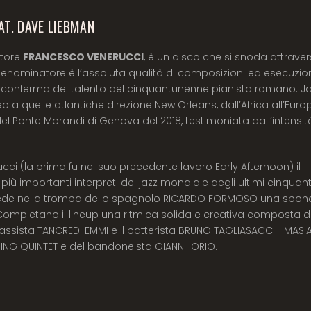
T. DAVE LIEBMAN
itore
FRANCESCO VENERUCCI
, è un disco che si snoda attrave
e denominatore è l’assoluta qualità di composizioni ed esecuzion
a conferma del talento del cinquantunenne pianista romano. 
 a quelle atlantiche direzione New Orleans, dall’Africa all’Euro
el Ponte Morandi di Genova del 2018, testimoniata dall’intensit
cci (la prima fu nel suo precedente lavoro Early Afternoon) il
iù importanti interpreti del jazz mondiale degli ultimi cinquant
 vede nella tromba dello spagnolo RICARDO FORMOSO una spon
Completano il lineup una ritmica solida e creativa composta 
bassista TANCREDI EMMI e il batterista BRUNO TAGLIASACCHI MASIA,
TRING QUINTET e del bandoneista GIANNI IORIO.