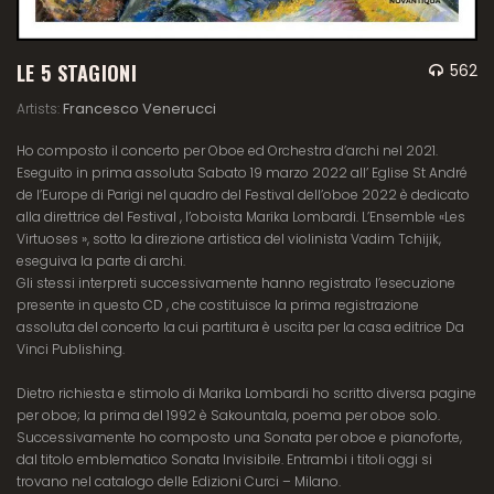
LE 5 STAGIONI
562
Francesco Venerucci
Artists:
Ho composto il concerto per Oboe ed Orchestra d’archi nel 2021.
Eseguito in prima assoluta Sabato 19 marzo 2022 all’ Eglise St André
de l’Europe di Parigi nel quadro del Festival dell’oboe 2022 è dedicato
alla direttrice del Festival , l’oboista Marika Lombardi. L’Ensemble «Les
Virtuoses », sotto la direzione artistica del violinista Vadim Tchijik,
eseguiva la parte di archi.
Gli stessi interpreti successivamente hanno registrato l’esecuzione
presente in questo CD , che costituisce la prima registrazione
assoluta del concerto la cui partitura è uscita per la casa editrice Da
Vinci Publishing.
Dietro richiesta e stimolo di Marika Lombardi ho scritto diversa pagine
per oboe; la prima del 1992 è Sakountala, poema per oboe solo.
Successivamente ho composto una Sonata per oboe e pianoforte,
dal titolo emblematico Sonata Invisibile. Entrambi i titoli oggi si
trovano nel catalogo delle Edizioni Curci – Milano.