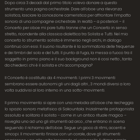
Dopo circa 3 decadi dal primo titolo volevo donare a questo
strumento una pagina orchestrale. Dare all’oboe una rilevanza
solistica, lasciare la concezione cameristica per affrontare l’impatto
sonoro di una compagine orchestrale. In realtà – a posteriori – il
Concerto per oboe mi pare tutto tranne che un Concerto in senso
stretto, ricondente alla classica dialettica tra Solista e Tutti. Nel mio
concerto lo strumento solista è immerso negli archi, in dialogo
continuo con essi. Il suono risultante è la sommatoria delle frequenze
e dei timbri del solo e del tutti. Il punto di fuga, la messa a fuoco tra il
soggetto in primo piano e il suo background non è cosi netto , tanto
da chiederci: chi è il solista e chi accompagna?
Il Concerto è costituito da 4 movimenti. I primi 3 movimenti
sembrano essere autonomi gli uni dagli altri , 3 mondi diversi a loro
volta suddivisi al loro interno in una sotto-movimenti.
Il primo movimento si apre con una melodia all’oboe che riecheggia
lo spazio sonoro metafisico di Sakountala. Inizialmente protagonista
assoluto e solitario il solista – come in un antico rituale magico –
risveglia uno ad uno gli strumenti ad arco , che entrano in scena
seguendo il richiamo dell’oboe. Segue un gioco di ritmi, accenti e
sincopi. Il movimento finisce con un corale, dove gli strumenti