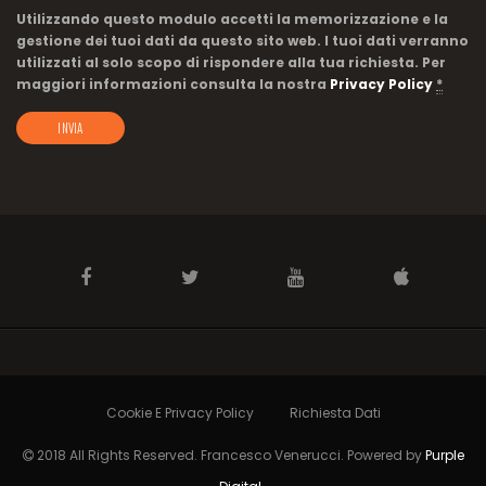
Utilizzando questo modulo accetti la memorizzazione e la
gestione dei tuoi dati da questo sito web. I tuoi dati verranno
utilizzati al solo scopo di rispondere alla tua richiesta. Per
maggiori informazioni consulta la nostra
Privacy Policy
*
Cookie E Privacy Policy
Richiesta Dati
2018 All Rights Reserved. Francesco Venerucci. Powered by
Purple